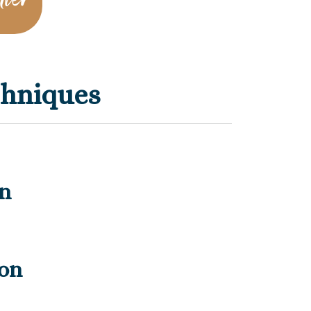
nier
chniques
on
ion