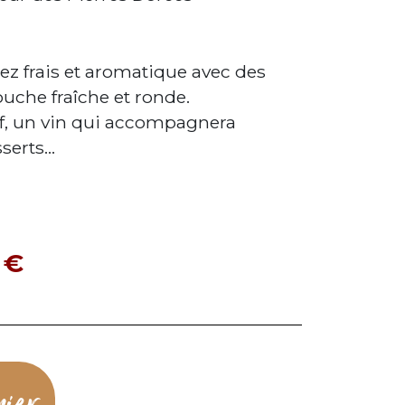
nez frais et aromatique avec des
ouche fraîche et ronde.
tif, un vin qui accompagnera
sserts…
0
€