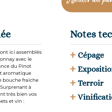
Ajouter au pa
lée
Notes te
+
ont ici assemblés
Cépage
onnay avec le
+
ance du Pinot
Expositi
 et aromatique
+
ne bouche fraiche
Terroir
 Surprenant à
+
nt très bien vos
Vinificat
ts et vin :