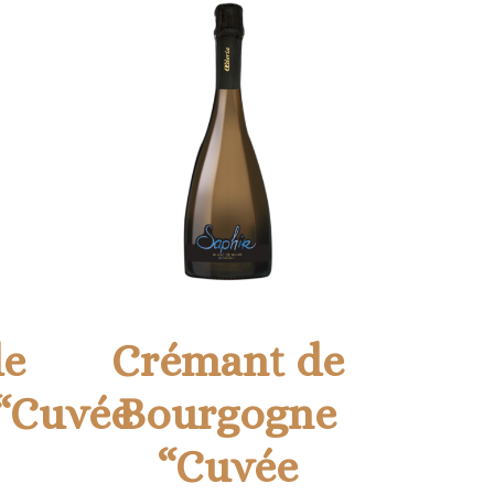
de
Crémant de
“Cuvée
Bourgogne
“Cuvée