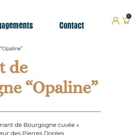
gagements
Contact
0
“Opaline”
t de
ne “Opaline”
mant de Bourgogne cuvée «
œur des Pierres Dorées