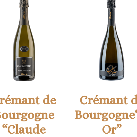
rémant de
Crémant 
Bourgogne
Bourgogne
“Claude
Or”