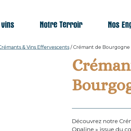
 vins
Notre Terroir
Nos En
Crémants & Vins Effervescents
/ Crémant de Bourgogne 
Créman
Bourgog
Découvrez notre Cré
Opaline » issue du c