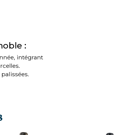
noble :
nnée, intégrant
rcelles.
palissées.
s