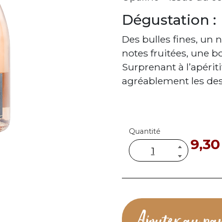
Dégustation :
Des bulles fines, un 
notes fruitées, une b
Surprenant à l’apéri
agréablement les de
Quantité
9,3
quantité
de
Crémant
de
Bourgogne
“Opaline”