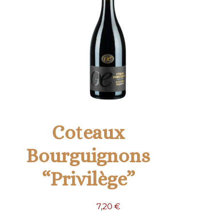
Coteaux
Bourguignons
“Privilège”
7,20
€