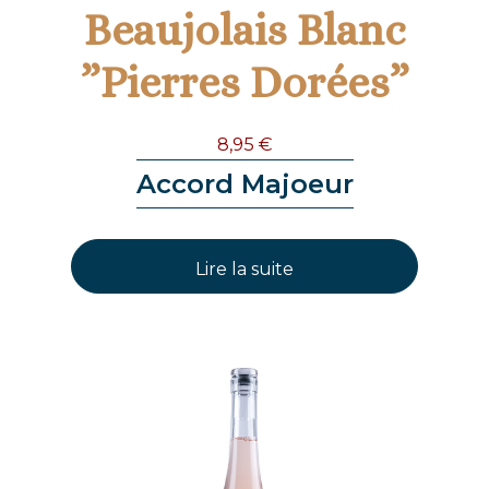
Beaujolais Blanc
”Pierres Dorées”
8,95
€
Accord Majoeur
Lire la suite