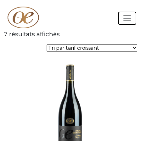
Accueil
/ Produits identifiés “Accord Majoeur”
Trié
7 résultats affichés
par
prix
croissant